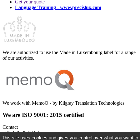
Get your quote
Language Training - www.precislux.com
We are authorized to use the Made in Luxembourg label for a range
of our activities.
We work with MemoQ - by Kilgray Translation Technologies
We are ISO 9001: 2015 certified
Contact
+35 2 26 20 18 84
This site uses cookies and gives you control over what you want to
info@precistranslations.lu